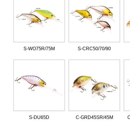
S-WO75R/75M
S-CRC50/70/90
S-DU65D
C-GRD45SR/45M
C