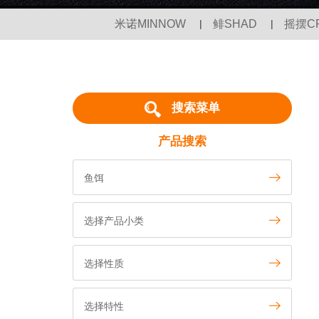
米诺MINNOW
|
鲱SHAD
|
摇摆C
搜索菜单
产品搜索