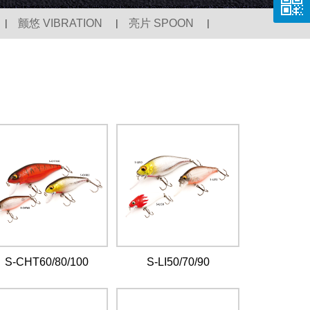
|
颤悠 VIBRATION
|
亮片 SPOON
|
S-CHT60/80/100
S-LI50/70/90