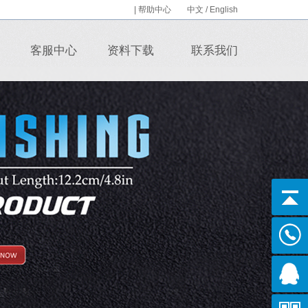
|
帮助中心
中文
/
English
客服中心
资料下载
联系我们