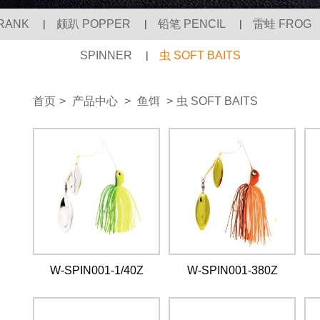
RANK
|
颇趴 POPPER
|
铅笔 PENCIL
|
雷蛙 FROG
SPINNER
|
虫 SOFT BAITS
首页
>
产品中心
>
鱼饵
>
虫 SOFT BAITS
W-SPIN001-1/40Z
W-SPIN001-380Z